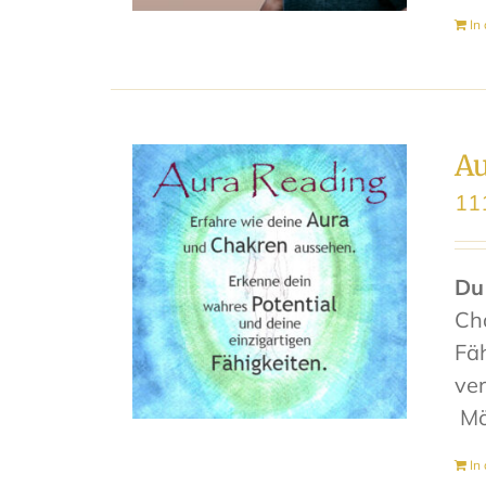
In
Au
11
Du
Ch
Fäh
ve
Mö
In