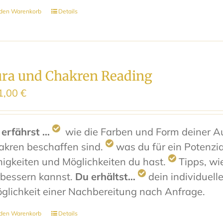
 den Warenkorb
Details
ra und Chakren Reading
1,00
€
 erfährst …
wie die Farben und Form deiner Au
akren beschaffen sind.
was du für ein Potenzi
igkeiten und Möglichkeiten du hast.
Tipps, wi
rbessern kannst.
Du erhältst…
dein individuel
glichkeit einer Nachbereitung nach Anfrage.
 den Warenkorb
Details