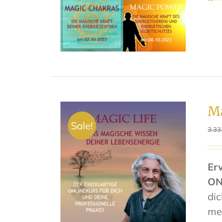
Ma
Sale!
3.33
Er
ON
di
meh