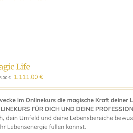
gic Life
Ursprünglicher
Aktueller
1.111,00
€
3,00
€
Preis
Preis
war:
ist:
wecke im Onlinekurs die magische Kraft deiner 
3.333,00 €
1.111,00 €.
LINEKURS FÜR DICH UND DEINE PROFESSION
ch, dein Umfeld und deine Lebensbereiche bewuss
r Lebensenergie füllen kannst.