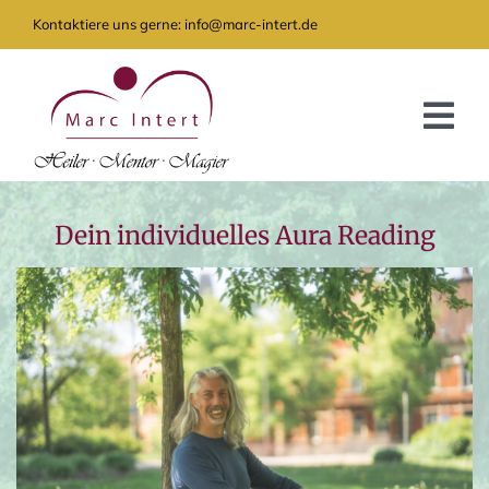
Zum
Kontaktiere uns gerne: info@marc-intert.de
Inhalt
springen
Tog
Nav
GRATIS
Dein individuelles Aura Reading
ANGEBOT
AKTUELLES
ÜBER MICH
KONTAKT
SHOP