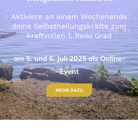
Aktiviere an einem Wochenende
deine Selbstheilungskräfte
zum
kraftvollen 1. Reiki Grad
am 5. und 6. Juli 2025 als Online-
Event
MEHR DAZU