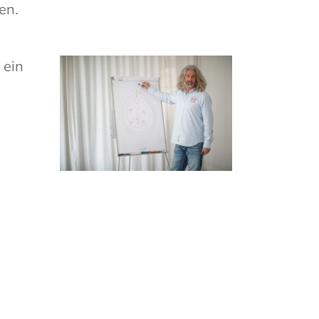
en.
 ein