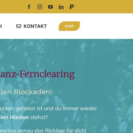
H
KONTAKT
SHOP
nanz-Fernclearing
llen Blockaden!
Stocken geraten ist und du immer wieder
llen Hürden
stehst?
earing genau das Richtige für dich!