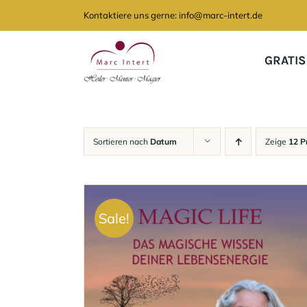
Zum
Kontaktiere uns gerne: info@marc-intert.de
Inhalt
springen
GRATIS
Sortieren nach
Datum
Zeige
12 P
Sale!