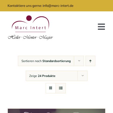
Zum
Kontaktiere uns gerne: info@marc-intert.de
Inhalt
springen
Tog
Nav
GRATIS
ANGEBOT
Sortieren nach
Standardsortierung
AKTUELLES
Zeige
24 Produkte
ÜBER MICH
KONTAKT
SHOP