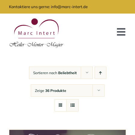
Zum
Kontaktiere uns gerne: info@marc-intert.de
Inhalt
springen
Tog
Nav
GRATIS
ANGEBOT
Sortieren nach
Beliebtheit
AKTUELLES
Zeige
36 Produkte
ÜBER MICH
KONTAKT
SHOP