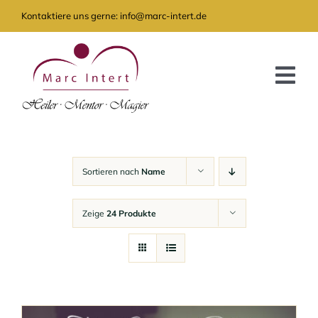
Zum
Kontaktiere uns gerne: info@marc-intert.de
Inhalt
springen
Tog
Nav
GRATIS
ANGEBOT
Sortieren nach
Name
AKTUELLES
Zeige
24 Produkte
ÜBER MICH
KONTAKT
SHOP