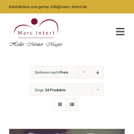
Zum
Kontaktiere uns gerne: info@marc-intert.de
Inhalt
springen
Tog
Nav
GRATIS
ANGEBOT
Sortieren nach
Preis
AKTUELLES
Zeige
24 Produkte
ÜBER MICH
KONTAKT
SHOP